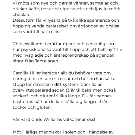
Vi möts som nya och gamla vänner, samtalar och
dricker kaffe, testar härliga snacks och ljuvlig mörk
choklad.
Dessutom får vi lyssna på två olika spännande och
hoppingivande berättelser om årtionden av ohälsa
som vänt till bättre liv.
Chris Williams berättar öppet och personligt om
hur psykisk ohälsa vänt till hopp och ett helt nytt liv
med livsglädje och entreprenörskap på agendan,
långt från Jantelagen.
Camilla Hiller berättar allt du behöver veta om
näringsbrister som stressar och hur du kan sätta
stopp för stressen i ditt system. Camilla är
överviktsopererad sedan 13 år tillbaka men också
sockerfi och glutenfri lika länge. Du får hennes
bästa tips på hur du kan hålla dig längre ifrån
socker och gluten.
Vår värd Chris Williams välkomnar oss!
Möt Härliga människor i solen och i händelse av