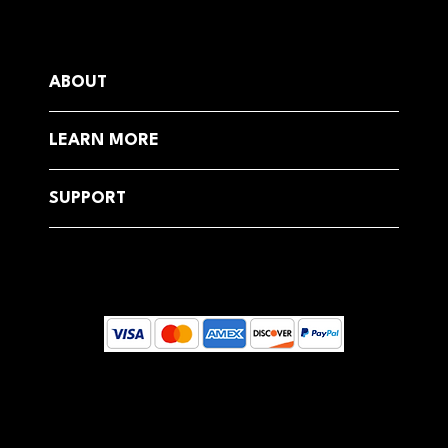
ABOUT
LEARN MORE
SUPPORT
© 2025 by Dreamcoast Globally, Estonia
Your email address will be used to send you Health Newsletters and emails about our products, services, sales, and special
offers.
You can unsubscribe at any time by clicking on the unsubscribe link in each email. For more information on our use of your
personal information and your rights, see our Privacy Policy.
This site is protected by reCAPTCHA and the Google Privacy Policy and Terms of Service apply.