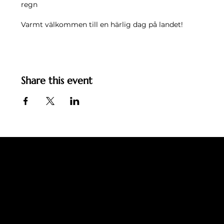
regn
Varmt välkommen till en härlig dag på landet!
Share this event
Ingemo Jarl
Email:
support@ingemojarl.com
LET'S CONNECT