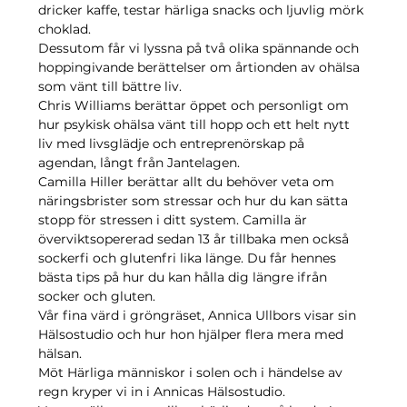
dricker kaffe, testar härliga snacks och ljuvlig mörk 
choklad. 
Dessutom får vi lyssna på två olika spännande och 
hoppingivande berättelser om årtionden av ohälsa 
som vänt till bättre liv. 
Chris Williams berättar öppet och personligt om 
hur psykisk ohälsa vänt till hopp och ett helt nytt 
liv med livsglädje och entreprenörskap på 
agendan, långt från Jantelagen. 
Camilla Hiller berättar allt du behöver veta om 
näringsbrister som stressar och hur du kan sätta 
stopp för stressen i ditt system. Camilla är 
överviktsopererad sedan 13 år tillbaka men också 
sockerfi och glutenfri lika länge. Du får hennes 
bästa tips på hur du kan hålla dig längre ifrån 
socker och gluten.
Vår fina värd i gröngräset, Annica Ullbors visar sin 
Hälsostudio och hur hon hjälper flera mera med 
hälsan. 
Möt Härliga människor i solen och i händelse av 
regn kryper vi in i Annicas Hälsostudio. 