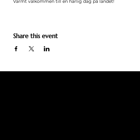
Varmt välkommen till en härlig dag på landet! 
Share this event
Ingemo Jarl
Email:
support@ingemojarl.com
LET'S CONNECT