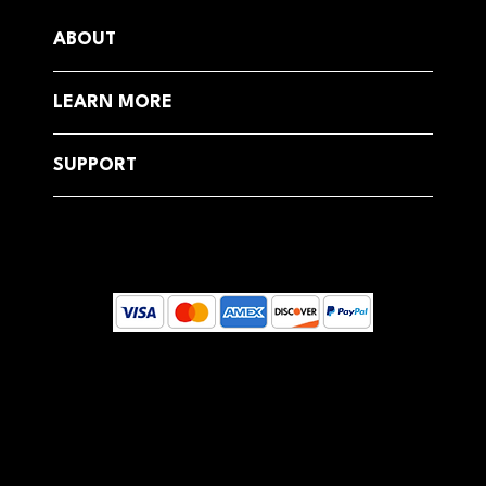
ABOUT
LEARN MORE
SUPPORT
© 2025 by Dreamcoast Globally, Estonia
Your email address will be used to send you Health Newsletters and emails about our products, services, sales, and special
offers.
You can unsubscribe at any time by clicking on the unsubscribe link in each email. For more information on our use of your
personal information and your rights, see our Privacy Policy.
This site is protected by reCAPTCHA and the Google Privacy Policy and Terms of Service apply.